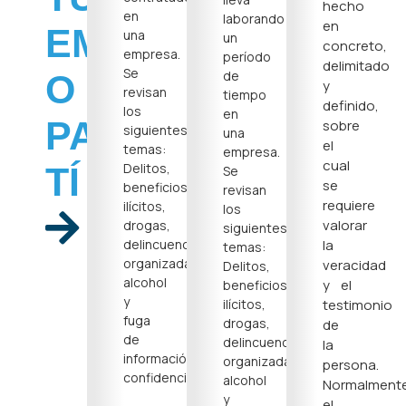
hecho
en
laborando
en
EMPRESA
una
un
concreto,
empresa.
período
delimitado
Se
de
O
y
revisan
tiempo
definido,
los
en
PARA
sobre
siguientes
una
el
temas:
empresa.
cual
Delitos,
TÍ
Se
se
beneficios
revisan
requiere
ilícitos,
los
valorar
drogas,
siguientes
delincuencia
la
temas:
organizada,
veracidad
Delitos,
alcohol
y el
beneficios
y
ilícitos,
testimonio
fuga
drogas,
de
de
delincuencia
la
información
organizada,
persona.
confidencial.
alcohol
Normalment
y
el