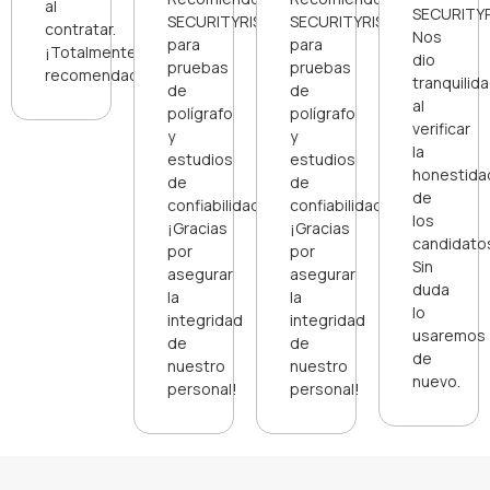
al
SECURITYR
SECURITYRISK
SECURITYRISK
contratar.
Nos
para
para
¡Totalmente
dio
pruebas
pruebas
recomendados!
tranquilid
de
de
al
polígrafo
polígrafo
verificar
y
y
la
estudios
estudios
honestida
de
de
de
confiabilidad.
confiabilidad.
los
¡Gracias
¡Gracias
candidato
por
por
Sin
asegurar
asegurar
duda
la
la
lo
integridad
integridad
usaremos
de
de
de
nuestro
nuestro
nuevo.
personal!
personal!