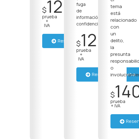
120
fuga
tema
$
de
/Por
está
prueba
información
relacionado
+
confidencial.
IVA
con
120
un
delito,
Reserva una prueba
$
/Por
la
prueba
presunta
+
IVA
responsabili
o
Reserva una prueba
involucramie
14
$
prueba
+ IVA
Reser