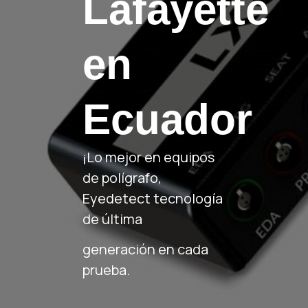
Lafayette
en
Ecuador
¡Lo mejor en equipos
de polígrafo,
Eyedetect tecnología
de última
generación en cada
prueba.