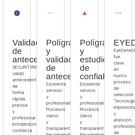
Validación
Polígrafo
Polígrafo
EYE
de
y
y
EyeDetec
fue
antecedentes
validación
estudio
clave
de
de
SECURITYRISK
en
validó
antecedentes
confiablidad
nustro
antecedentes
proceso
Excelente
Excelente
de
de
servicio
servicio
forma
selección.
y
y
rápida,
Tecnologí
profesionalismo.
profesionalismo.
precisa
impresion
Procesos
Procesos
y
y
claros
claros
profesional,
atención
y
y
brindándonos
profesiona
transparentes.
transparentes.
confianza
de
Recomiendo
Recomiendo