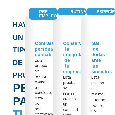
PRE
RUTINA
ESPECÍF
EMPLEO
HAY
UN
Contrata
Conserva
Sal
TIPO
personal
la
de
confiable.
integridad
dudas
Esta
de
ante
DE
prueba
tu
un
se
empresa.
siniestro.
PRUEBA
realiza
Esta
Esta
cuando
prueba
prueba
PERFECTO
un
se
se
candidato
realiza
realiza
PARA
está
cuando
cuando
por
un
ocurre
ser
candidato
TU
un
contratado
lleva