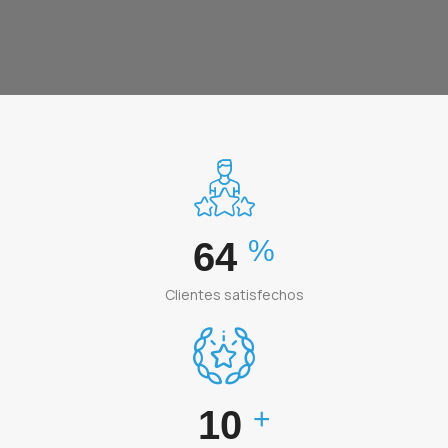
%
95
Clientes satisfechos
+
15