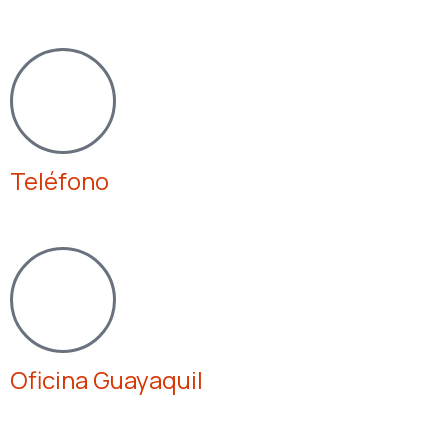
contacto@securityrisk.com.ec
Teléfono
0988007300
Oficina Guayaquil
Alborada
4ta etapa MZ:FB V6