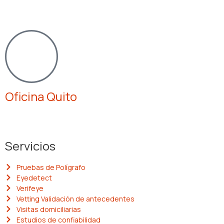
Av. José María Roura y
Río Pindo
Oficina Quito
Edificio Prisma Dos.
Av. de la República e2-62 y Av. Atahualpa
Servicios
Pruebas de Polígrafo
Eyedetect
Verifeye
Vetting Validación de antecedentes
Visitas domiciliarias
Estudios de confiabilidad