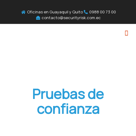
Oficinas en Guayaquil y Quito
0988 00 73 00
contacto@securityrisk.com.ec
Pruebas de
confianza
Eyedetect